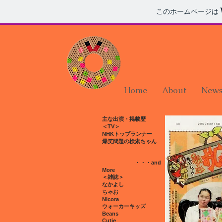
このホームページは
Home
About
New
主な出演・掲載歴
​＜TV＞
NHKトップランナー
爆笑問題の検索ちゃん
・・・and
More
＜雑誌＞
なかよし
ちゃお
Nicora
​ウォーカーキッズ
Beans
Cutie