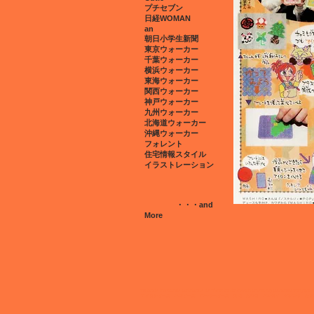
​プチセブン
日経WOMAN
an
朝日小学生新聞
東京ウォーカー
千葉ウォーカー
横浜ウォーカー
東海ウォーカー
関西ウォーカー
​神戸ウォーカー
九州ウォーカー
北海道ウォーカー
沖縄ウォーカー
フォレント
住宅情報スタイル
​イラストレーション
・・・and
More
ironbeads hamabeads perlerbeads dot fineart bandai kawada prastic toy pop retoro atari japan
アイロンビーズ ハマビーズ パーラービーズ 河田 カワダ バンダイ ガンプラ たま