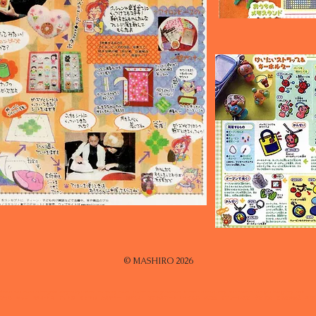
© MASHIRO 2026
 nintendo nes famicom harajyuku sibuya tokyo culture cute pretty kawaii pixelart fineart yumekawaii dickbruna contemporary usa america losangels hive gallary studio
ごっち ポップ 昭和レトロ ドット絵 ８０年代 カルチャー 懐かしい ピクセルアート トイザらス 博品館 ラフォーレ原宿 宇宙百貨 文化屋雑貨店 可愛