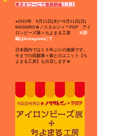
東京タワーにて個展開催！！！​
●2022年 8月11日(木)〜9月11日(日)
MASHIRO★ノスタルジィ＊POP アイ
ロンビーズ展＋ちよまる工房
※詳
細はInstagramにて
日本国内では１５年ぶりの個展です。
今までの回顧展＋娘とのユニット【ち
よまる工房】も出店します★